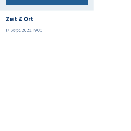
Zeit & Ort
17. Sept. 2023, 19:00
Lindemansalen, Norges
musikkhøgskole, Slemdalsveien 11, 0369
Oslo, Norge
Diese Veranstaltung teilen