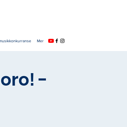
usikkonkurranse
Mer
oro! -