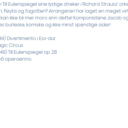
Till Eulenspiegel sine lystige streker i Richard Strauss’ o
n, fløyta og fagotten? Arrangøren har laget en meget virt
 kan ikke bli mer moro enn dette! Komponistene Jacob og
 burleske, komiske og ikke minst spenstige sider!
4) Divertimento i Ess-dur
agic Circus
49) Till Eulenspiegel op. 28
 på operaen.no.