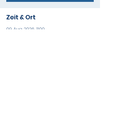
Zeit & Ort
09. Aug. 2026, 11:00
Villa Falkenhorst, Flugelin 3, 6712
Thüringen, Østerrike
Diese Veranstaltung teilen
©2025 Oslo Kammerakademi